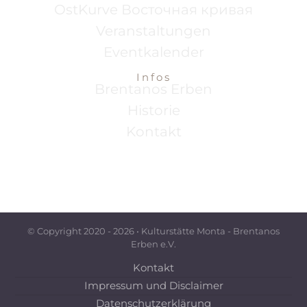
OstKurve Восточная кривая
Veranstaltungen
Eventkalender
Infos
Brentanos Erben
Historie
Kontakt
© Copyright 2020 -
2026 • Kulturstätte Monta - Brentanos
Erben e.V.
Kontakt
Impressum und Disclaimer
Datenschutzerklärung