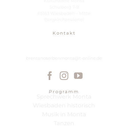
Kulturstätte Monta
Schulberg 7-9
65183 Wiesbaden – Mitte
Bergkirchenviertel
Kontakt
brentanoserbenmonta@t-online.de
Programm
Sprechwerk Monta
Wiesbaden historisch
Musik in Monta
Tanzen