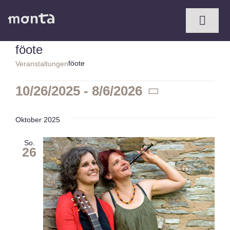
Zum
Inhalt
Toggl
springen
Naviga
föote
föote
Veranstaltungen
Veranstaltungen
10/26/2025
 - 
8/6/2026
Datum
wählen.
Oktober 2025
So.
26