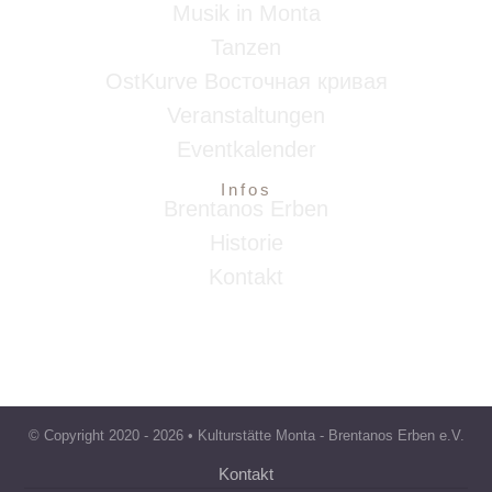
Musik in Monta
Tanzen
OstKurve Восточная кривая
Veranstaltungen
Eventkalender
Infos
Brentanos Erben
Historie
Kontakt
© Copyright 2020 -
2026 • Kulturstätte Monta - Brentanos Erben e.V.
Kontakt