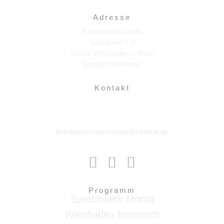
Adresse
Kulturstätte Monta
Schulberg 7-9
65183 Wiesbaden – Mitte
Bergkirchenviertel
Kontakt
brentanoserbenmonta@t-online.de
Programm
Sprechwerk Monta
Wiesbaden historisch