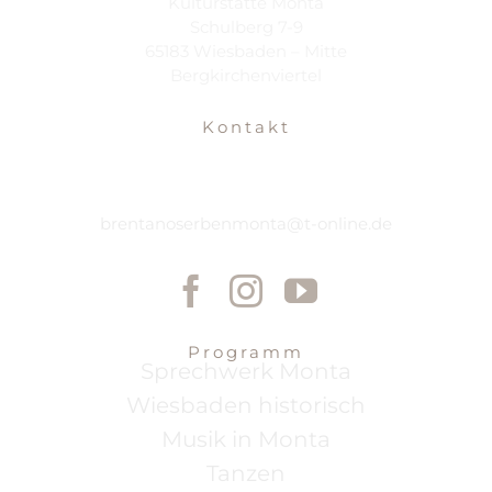
Kulturstätte Monta
Schulberg 7-9
65183 Wiesbaden – Mitte
Bergkirchenviertel
Kontakt
brentanoserbenmonta@t-online.de
Programm
Sprechwerk Monta
Wiesbaden historisch
Musik in Monta
Tanzen