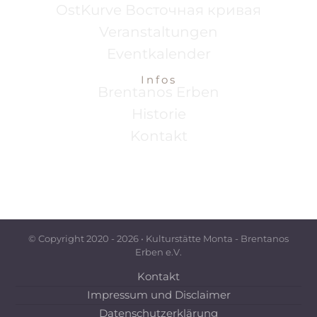
OstKurve Восточная кривая
Veranstaltungen
Eventkalender
Infos
Brentanos Erben
Historie
Kontakt
© Copyright 2020 -
2026 • Kulturstätte Monta - Brentanos
Erben e.V.
Kontakt
Impressum und Disclaimer
Datenschutzerklärung