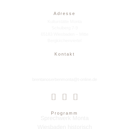
Adresse
Kulturstätte Monta
Schulberg 7-9
65183 Wiesbaden – Mitte
Bergkirchenviertel
Kontakt
brentanoserbenmonta@t-online.de
Programm
Sprechwerk Monta
Wiesbaden historisch