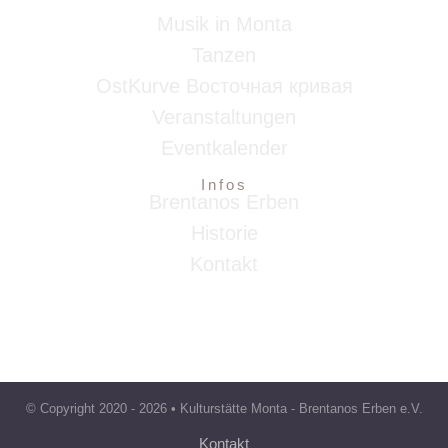
Musik in Monta
Tanzen
OstKurve Восточная кривая
Veranstaltungen
Eventkalender
Infos
Brentanos Erben
Historie
Kontakt
© Copyright 2020 -
2026 • Kulturstätte Monta - Brentanos Erben e.V.
Kontakt