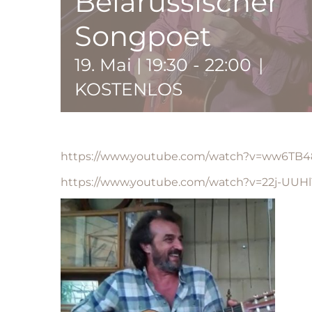
Belarussischer
Songpoet
19. Mai | 19:30
-
22:00
|
KOSTENLOS
https://www.youtube.com/watch?v=ww6TB
https://www.youtube.com/watch?v=22j-UUH