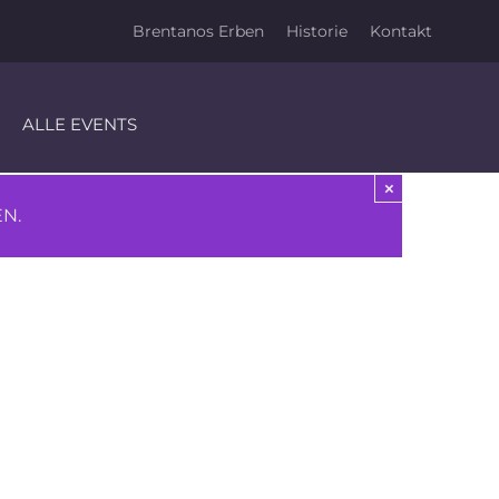
Brentanos Erben
Historie
Kontakt
ALLE EVENTS
×
N.