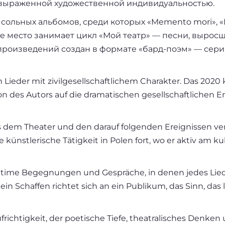
 выраженной художественной индивидуальностью.
ольных альбомов, среди которых «Memento mori», «Во
е место занимает цикл «Мой театр» — песни, выросш
роизведений создан в формате «бард-поэм» — сери
en Lieder mit zivilgesellschaftlichem Charakter. Das 202
on des Autors auf die dramatischen gesellschaftlichen 
em Theater und den darauf folgenden Ereignissen verli
ine künstlerische Tätigkeit in Polen fort, wo er aktiv am
ntime Begegnungen und Gespräche, in denen jedes Lied 
n Schaffen richtet sich an ein Publikum, das Sinn, das
Aufrichtigkeit, der poetische Tiefe, theatralisches Denk