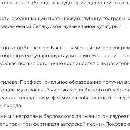
 творчество обращено к аудитории, ценящей смысл,
ости, соединяющий поэтическую глубину, театраль
 современной беларуской музыкальной культуры.“
композиторАлександр Баль — заметная фигура соврем
 обрело международную аудиторию. Его песни — это
глубокая поэзия органично соединяется с выразите
огилёве. Профессиональное образование получил в уч
едующим музыкальной частью Могилёвского областног
 музыку к спектаклям, формируя собственный почер
ы города.
жными наградами бардовского движения: он лауреат 
ель гран-при фестиваля авторской песни «Покровск