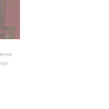
48tHY0
lYOY