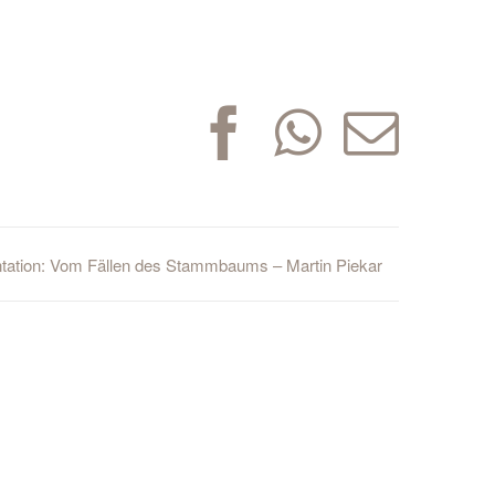
Facebook
Whats
E-
Mai
ation: Vom Fällen des Stammbaums – Martin Piekar