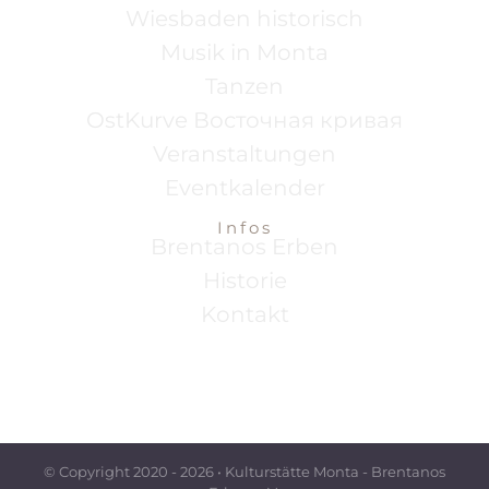
Wiesbaden historisch
Musik in Monta
Tanzen
OstKurve Восточная кривая
Veranstaltungen
Eventkalender
Infos
Brentanos Erben
Historie
Kontakt
© Copyright 2020 -
2026 • Kulturstätte Monta - Brentanos