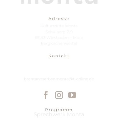
Adresse
Kulturstätte Monta
Schulberg 7-9
65183 Wiesbaden – Mitte
Bergkirchenviertel
Kontakt
brentanoserbenmonta@t-online.de
Programm
Sprechwerk Monta