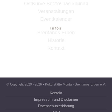
OstKurve Восточная кривая
Veranstaltungen
Eventkalender
Infos
Brentanos Erben
Historie
Kontakt
© Copyright 2020 -
2026 • Kulturstätte Monta - Brentanos Erben e.V.
Kontakt
Impressum und Disclaimer
Datenschutzerklärung