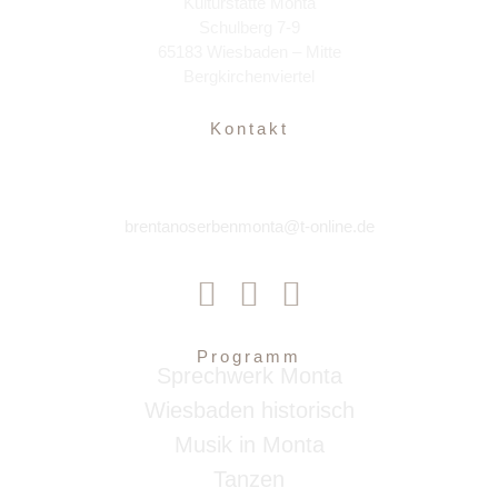
Kulturstätte Monta
Schulberg 7-9
65183 Wiesbaden – Mitte
Bergkirchenviertel
Kontakt
brentanoserbenmonta@t-online.de
Programm
Sprechwerk Monta
Wiesbaden historisch
Musik in Monta
Tanzen