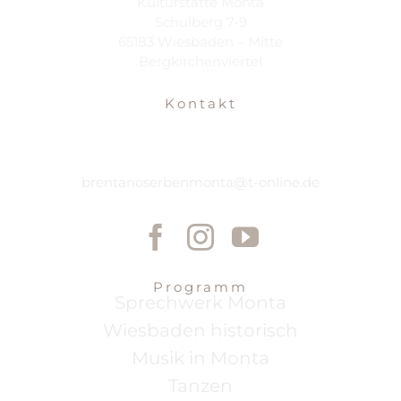
Kulturstätte Monta
Schulberg 7-9
65183 Wiesbaden – Mitte
Bergkirchenviertel
Kontakt
brentanoserbenmonta@t-online.de
Programm
Sprechwerk Monta
Wiesbaden historisch
Musik in Monta
Tanzen