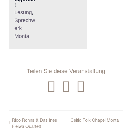
:
Lesung
,
Sprechw
erk
Monta
Teilen Sie diese Veranstaltung
Facebook
WhatsAp
E-
Mail
Rico Rohns & Das Ines
Celtic Folk Chapel Monta
Fleiwa Quartett