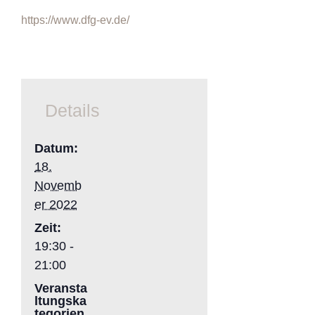
https://www.dfg-ev.de/
Details
Datum:
18.
Novemb
er 2022
Zeit:
19:30 -
21:00
Veransta
ltungska
tegorien