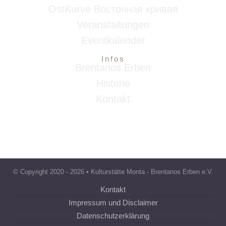
OstKurve Восточная кривая
Veranstaltungen
Eventkalender
Infos
Brentanos Erben
Historie
Kontakt
© Copyright 2020 -
2026 • Kulturstätte Monta - Brentanos Erben e.V.
Kontakt
Impressum und Disclaimer
Datenschutzerklärung