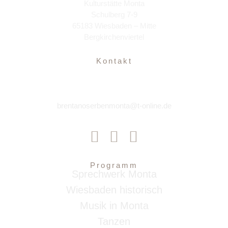
Kulturstätte Monta
Schulberg 7-9
65183 Wiesbaden – Mitte
Bergkirchenviertel
Kontakt
brentanoserbenmonta@t-online.de
Programm
Sprechwerk Monta
Wiesbaden historisch
Musik in Monta
Tanzen