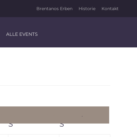
Brentanos Erben
Historie
Kontakt
ALLE EVENTS
evorstehenden Veranstaltungen
.
S
SAMSTAG
S
SONNTAG