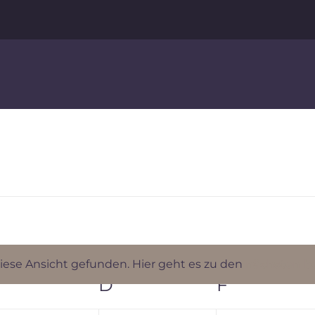
iese Ansicht gefunden. Hier geht es zu den
nächsten b
Hinweis
MITTWOCH
D
DONNERSTAG
F
FREITAG