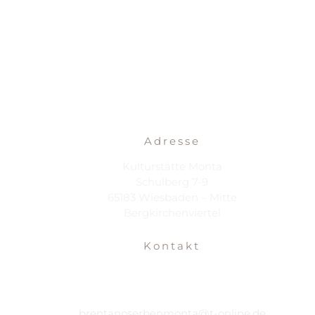
Adresse
Kulturstätte Monta
Schulberg 7-9
65183 Wiesbaden – Mitte
Bergkirchenviertel
Kontakt
brentanoserbenmonta@t-online.de