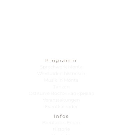
Programm
Sprechwerk Monta
Wiesbaden historisch
Musik in Monta
Tanzen
OstKurve Восточная кривая
Veranstaltungen
Eventkalender
Infos
Brentanos Erben
Historie