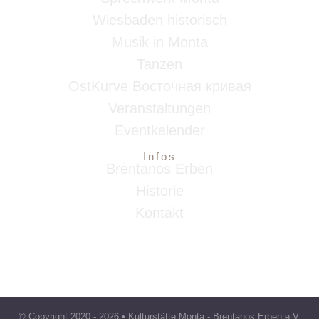
Wiesbaden historisch
Musik in Monta
Tanzen
OstKurve Восточная кривая
Veranstaltungen
Eventkalender
Infos
Brentanos Erben
Historie
Kontakt
© Copyright 2020 -
2026 • Kulturstätte Monta - Brentanos Erben e.V.