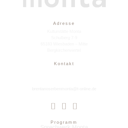
Adresse
Kulturstätte Monta
Schulberg 7-9
65183 Wiesbaden – Mitte
Bergkirchenviertel
Kontakt
brentanoserbenmonta@t-online.de
Programm
Sprechwerk Monta