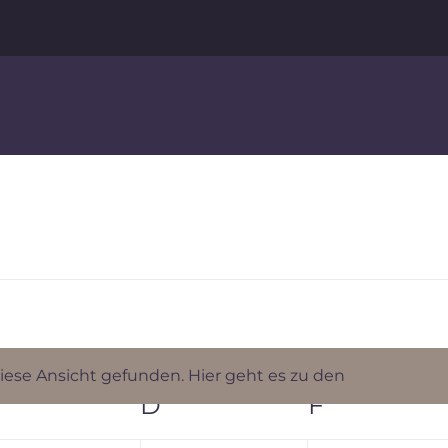
iese Ansicht gefunden. Hier geht es zu den
nächsten b
Hinweis
MITTWOCH
D
DONNERSTAG
F
FREITAG