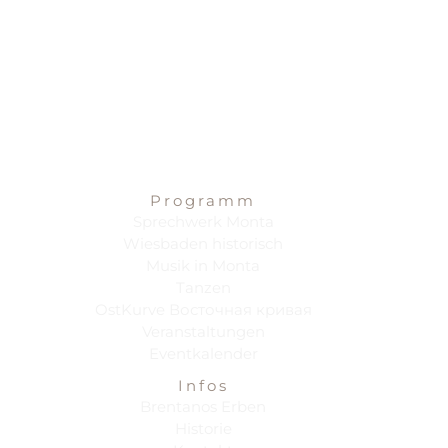
Programm
Sprechwerk Monta
Wiesbaden historisch
Musik in Monta
Tanzen
OstKurve Восточная кривая
Veranstaltungen
Eventkalender
Infos
Brentanos Erben
Historie