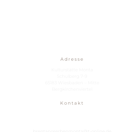
Adresse
Kulturstätte Monta
Schulberg 7-9
65183 Wiesbaden – Mitte
Bergkirchenviertel
Kontakt
brentanoserbenmonta@t-online.de