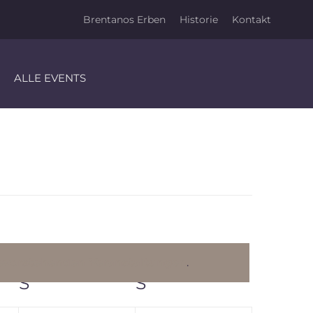
Brentanos Erben
Historie
Kontakt
ALLE EVENTS
evorstehenden Veranstaltungen
.
S
SAMSTAG
S
SONNTAG